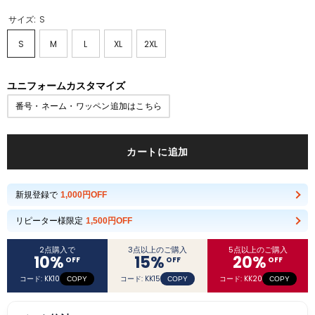
サイズ:
S
S
M
L
XL
2XL
ユニフォームカスタマイズ
番号・ネーム・ワッペン追加はこちら
カートに追加
新規登録で
1,000円OFF
リピーター様限定
1,500円OFF
2点購入で
3点以上のご購入
5点以上のご購入
10
%
15
%
20
%
OFF
OFF
OFF
コード: KK10
コード: KK15
コード: KK20
COPY
COPY
COPY