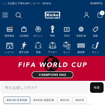
コンテンツにスキップ
15,980円以上で送料無料 (北海道·沖縄除く)
0
0
ア
イ
テ
ム
新着商品
人気商品
ポイント
W杯
SALE
各国代表
福袋
ショート
選手仕様
長袖
アウター
セット
練習着
サイン
CHAMPIONS SALE
検索
#2026 日本代表
#2026 各国代表
#2022
#2018