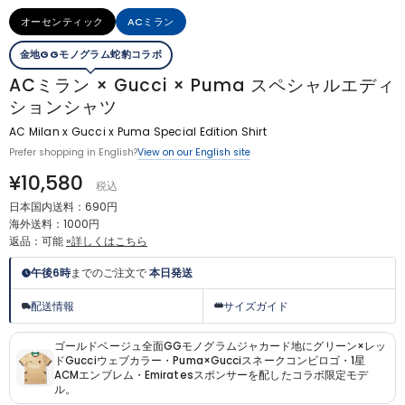
オーセンティック
ACミラン
金地GGモノグラム蛇豹コラボ
ACミラン × Gucci × Puma スペシャルエディ
ションシャツ
AC Milan x Gucci x Puma Special Edition Shirt
View on our English site
Prefer shopping in English?
¥10,580
税込
日本国内送料：690円
海外送料：1000円
返品：可能
»詳しくはこちら
午後6時
までのご注文で
本日発送
配送情報
サイズガイド
ゴールドベージュ全面GGモノグラムジャカード地にグリーン×レッ
ドGucciウェブカラー・Puma×Gucciスネークコンビロゴ・1星
ACMエンブレム・Emiratesスポンサーを配したコラボ限定モデ
ル。