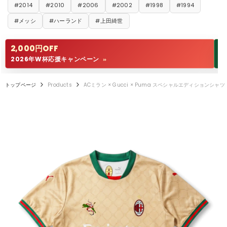
#2014
#2010
#2006
#2002
#1998
#1994
#メッシ
#ハーランド
#上田綺世
2,000円OFF
1
2026年W杯応援キャンペーン
W
>>
トップページ
Products
ACミラン × Gucci × Puma スペシャルエディションシャツ