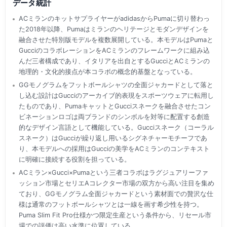
データ統計
ACミランのキットサプライヤーがadidasからPumaに切り替わっ
た2018年以降、Pumaはミランのヘリテージとモダンデザインを
融合させた特別版モデルを複数展開している。本モデルはPumaと
GucciのコラボレーションをACミランのフレームワークに組み込
んだ三者構成であり、イタリアを出自とするGucciとACミランの
地理的・文化的接点が本コラボの概念的基盤となっている。
GGモノグラムをフットボールシャツの全面ジャカードとして落と
し込む設計はGucciのアーカイブ的表現をスポーツウェアに転用し
たものであり、PumaキャットとGucciスネークを融合させたコン
ビネーションロゴは両ブランドのシンボルを対等に配置する創造
的なデザイン言語として機能している。Gucciスネーク（コーラル
スネーク）はGucciが繰り返し用いるシグネチャーモチーフであ
り、本モデルへの採用はGucciの美学をACミランのコンテキスト
に明確に接続する役割を担っている。
ACミラン×Gucci×Pumaという三者コラボはラグジュアリーファ
ッション市場とセリエAコレクター市場の双方から高い注目を集め
ており、GGモノグラム全面ジャカードという素材面での贅沢な仕
様は通常のフットボールシャツとは一線を画す希少性を持つ。
Puma Slim Fit Pro仕様かつ限定生産という条件から、リセール市
場での評価は高い水準に位置している。