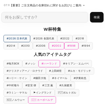
07.11
【重要】ご注文商品の在庫切れに関するお詫びとご案内
»
検索
W杯特集
#2026 日本代表
#2026 各国代表
#2022
#2018
#2014
#2010
#2006
#2002
#1998
#1994
人気のアイテムタグ
#毎月BOX
#メッシ
#ハーランド
#キリアン・エムバペ
#クリスティアーノ・ロナウド
#上田綺世
#ルカ・モドリッチ
#ハリー・ケイン
#鎌田大地
#ネイマール
#伊東純也
#中村敬斗
#堂安 律
#三笘 薫
#久保建英
#ラミン・ヤマル
🏴󠁧󠁢󠁥󠁮󠁧󠁿イングランド
🇵🇹ポルトガル
🇳🇴ノルウェー
🇨🇻 カーボベルデ