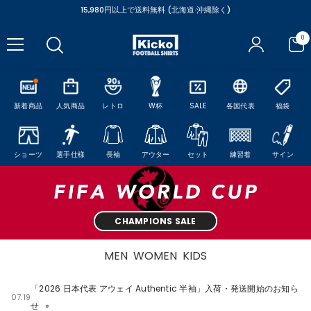
コンテンツにスキップ
15,980円以上で送料無料 (北海道·沖縄除く)
0
0
ア
イ
テ
ム
新着商品
人気商品
レトロ
W杯
SALE
各国代表
福袋
ショーツ
選手仕様
長袖
アウター
セット
練習着
サイン
CHAMPIONS SALE
MEN
WOMEN
KIDS
「2026 日本代表 アウェイ Authentic 半袖」入荷・発送開始のお知ら
07.19
せ
»