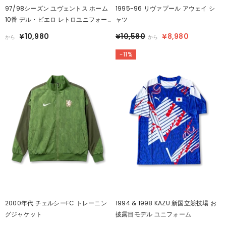
97/98シーズン ユヴェントス ホーム
1995-96 リヴァプール アウェイ シ
10番 デル・ピエロ レトロユニフォー
ャツ
ム
¥10,980
¥10,580
¥8,980
から
から
-11%
2000年代 チェルシーFC トレーニン
1994 & 1998 KAZU 新国立競技場 お
グジャケット
披露目モデル ユニフォーム