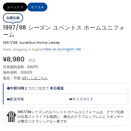
ユベントス
セリエA
白黒伝統
1997/98 シーズン ユベントス ホームユニフォ
ーム
1997/98 Juventus Home Jersey
View on our English site
Prefer shopping in English?
¥8,980
税込
日本国内送料：690円
海外送料：1000円
返品：可能
»詳しくはこちら
午前10時
までのご注文で
本日発送
配送情報
サイズガイド
1997/98シーズンのユベントス ホームユニフォームは、クラブ伝統
の白黒ストライプを基調に、胸元のクラブエンブレムとスポンサー
が際立つクラシックな一着です。