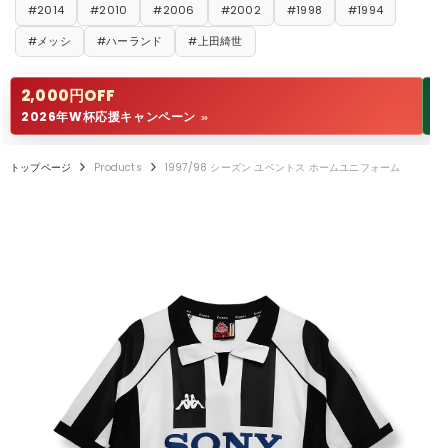
#2014
#2010
#2006
#2002
#1998
#1994
#メッシ
#ハーランド
#上田綺世
2,000円OFF
1
2026年W杯応援キャンペーン
W
>>
トップページ
Products
1997/98 シーズン ユベントス ホームユニフォーム