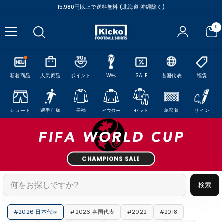
コンテンツにスキップ
15,980円以上で送料無料 (北海道·沖縄除く)
0
0
ア
イ
テ
ム
新着商品
人気商品
ポイント
W杯
SALE
各国代表
福袋
ショート
選手仕様
長袖
アウター
セット
練習着
サイン
CHAMPIONS SALE
検索
#2026 日本代表
#2026 各国代表
#2022
#2018