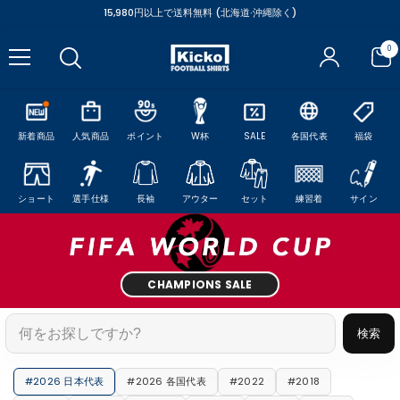
コンテンツにスキップ
15,980円以上で送料無料 (北海道·沖縄除く)
0
0
ア
イ
テ
ム
新着商品
人気商品
ポイント
W杯
SALE
各国代表
福袋
ショート
選手仕様
長袖
アウター
セット
練習着
サイン
CHAMPIONS SALE
検索
#2026 日本代表
#2026 各国代表
#2022
#2018