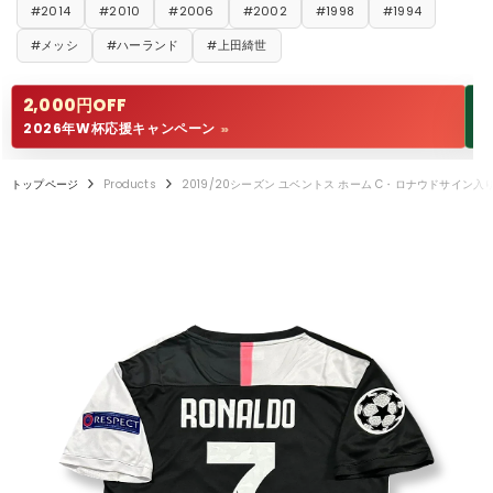
#2014
#2010
#2006
#2002
#1998
#1994
#メッシ
#ハーランド
#上田綺世
2,000円OFF
1
2026年W杯応援キャンペーン
W
>>
トップページ
Products
2019/20シーズン ユベントス ホーム C・ロナウドサイン入り