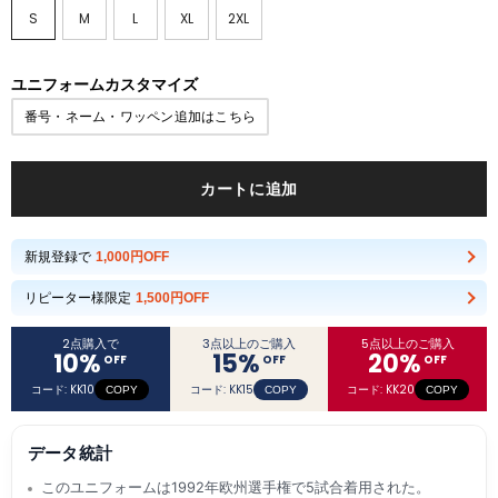
S
M
L
XL
2XL
ユニフォームカスタマイズ
番号・ネーム・ワッペン追加はこちら
カートに追加
新規登録で
1,000円OFF
リピーター様限定
1,500円OFF
2点購入で
3点以上のご購入
5点以上のご購入
10
%
15
%
20
%
OFF
OFF
OFF
コード: KK10
コード: KK15
コード: KK20
COPY
COPY
COPY
データ統計
このユニフォームは1992年欧州選手権で5試合着用された。