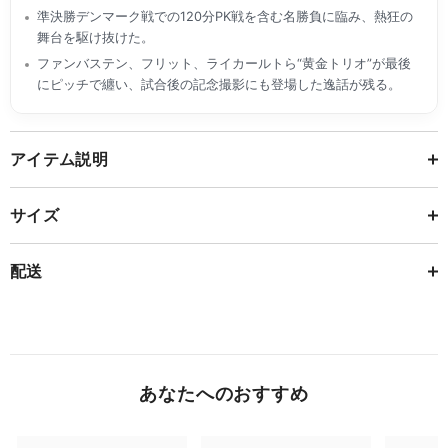
準決勝デンマーク戦での120分PK戦を含む名勝負に臨み、熱狂の
舞台を駆け抜けた。
ファンバステン、フリット、ライカールトら“黄金トリオ”が最後
にピッチで纏い、試合後の記念撮影にも登場した逸話が残る。
アイテム説明
サイズ
配送
あなたへのおすすめ