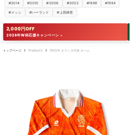
#2014
#2010
#2006
#2002
#1998
#1994
#メッシ
#ハーランド
#上田綺世
2,000円OFF
1
2026年W杯応援キャンペーン
W
>>
トップページ
Products
1992年 オランダ代表 ホーム