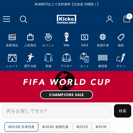
コンテンツにスキップ
15,980円以上で送料無料 (北海道·沖縄除く)
0
0
ア
イ
テ
ム
新着商品
人気商品
ポイント
W杯
SALE
各国代表
福袋
ショート
選手仕様
長袖
アウター
セット
練習着
サイン
CHAMPIONS SALE
検索
#2026 日本代表
#2026 各国代表
#2022
#2018